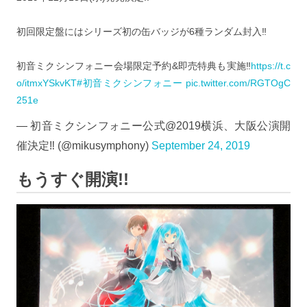
初回限定盤にはシリーズ初の缶バッジが6種ランダム封入‼︎
初音ミクシンフォニー会場限定予約&即売特典も実施‼︎
https://t.c
o/itmxYSkvKT
#初音ミクシンフォニー
pic.twitter.com/RGTOgC
251e
— 初音ミクシンフォニー公式@2019横浜、大阪公演開
催決定‼︎ (@mikusymphony)
September 24, 2019
もうすぐ開演!!