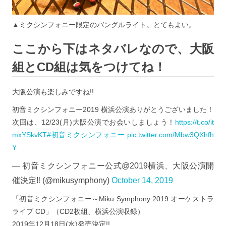
▲ミクシンフォニー限定のバングルライト。とてもよい。
ここから下はネタバレなので、大阪
組とCD組は気をつけてね！
大阪公演も楽しみですね!!
初音ミクシンフォニー2019 横浜公演ありがとうございました！
次回は、12/23(月)大阪公演でお会いしましょう！
https://t.co/it
mxYSkvKT
#初音ミクシンフォニー
pic.twitter.com/Mbw3QXhfh
Y
— 初音ミクシンフォニー公式@2019横浜、大阪公演開
催決定‼︎ (@mikusymphony)
October 14, 2019
「初音ミクシンフォニー～Miku Symphony 2019 オーケストラ
ライブ CD」（CD2枚組、横浜公演収録）
2019年12月18日(水)発売決定!!