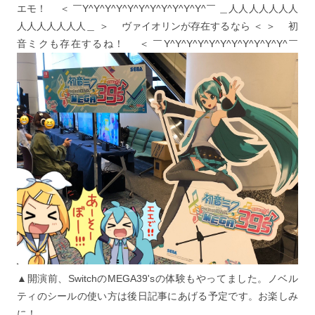
エモ！ ＜ ￣Y^Y^Y^Y^Y^Y^Y^Y^Y^Y^Y^￣ ＿人人人人人人人
人人人人人人人＿ ＞ ヴァイオリンが存在するなら ＜ ＞ 初
音ミクも存在するね！ ＜ ￣Y^Y^Y^Y^Y^Y^Y^Y^Y^Y^Y^￣
▲開演前、SwitchのMEGA39'sの体験もやってました。ノベル
ティのシールの使い方は後日記事にあげる予定です。お楽しみ
に！