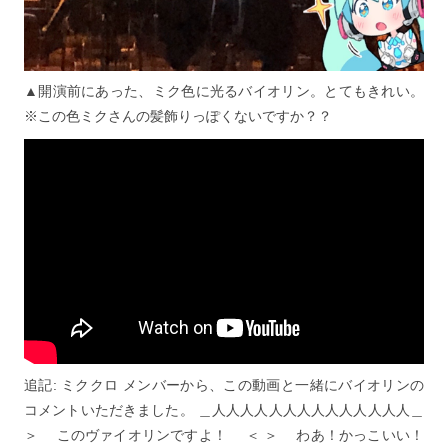
▲開演前にあった、ミク色に光るバイオリン。とてもきれい。
※この色ミクさんの髪飾りっぽくないですか？？
追記: ミククロ メンバーから、この動画と一緒にバイオリンの
コメントいただきました。 ＿人人人人人人人人人人人人人人＿
＞ このヴァイオリンですよ！ ＜ ＞ わあ！かっこいい！