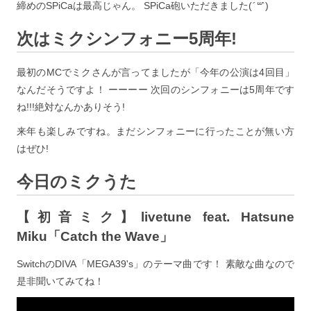
締めのSPiCaは最高じゃん。 SPiCa砲いただきました(
´꒳`
)
次はミクシンフォニー5周年!
最初のMCでミクさんが言ってましたが「今年の公演は4回目」
なんだそうですよ！ ーーーー 次回のシンフォニーは5周年です
ね!!!絶対なんかありそう!
来年も楽しみですね。まだシンフォニーに行ったことが無い方
はぜひ!
今日のミクうた
【初音ミク】livetune feat. Hatsune
Miku「Catch the Wave」
SwitchのDIVA「MEGA39's」のテーマ曲です！ 素敵な曲なので
是非聞いてみてね！