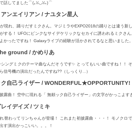
話してました⌒(｡ꈍ◡ꈍ｡)⌒
イリアンエイリアン / ナユタン星人
Oが現れ、踊りだすミクさん。マジミラやEXPO2018の踊りとは違う新
がする！ UFOにピンクなサイデケリックなセカイに誘われるミクさん
よかったですね！ Galaxyライブの経験が活かされてるなと思いました
 the ground / かめりあ
レーシングミクのテーマ曲なんだそうです✨ とってもいい曲ですね！！ 
ら信号機の演出だったんですね??（しっくり...）
ック自己ライザー / WONDERFUL★OPPORTUNITY!
披露曲！ 空中に現れる「 無頼ック自己ライザー」の文字がかっこよす
グレイデイズ / ツミキ
れ替わってリンちゃんが登場！ これまた初披露曲・・・！ モノクロ
出す演出かっこいい。。。！