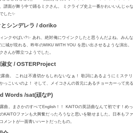
、譜面が舞う中で踊るミクさん。 ミクライブ史上一番かわいいんじゃ
でした✨
オとシンデレラ / doriko
ィンクやばい?✨ あれ、絶対俺にウインクしたと思うんだよね。みん
に城が現れる、昨年のMIKU WITH YOU を思い出させるような演出
クさんが際立つようでした。
淑女 / OSTERProject
初披露曲。 これは不適切かもしれないなぁ！ 歌詞にあるようにミステ
かっこいいのよ！ そして、メイコさんの首元にあるチョーカーって光
nd Words /sat(頑なP)
披露曲。まさかのすべてEnglish！！ KAITOの英語曲なんて初です！
のKAITOファンも大興奮だったろうなと思いを馳せました。日本もフ
コメントが一面青いハートだったもの。