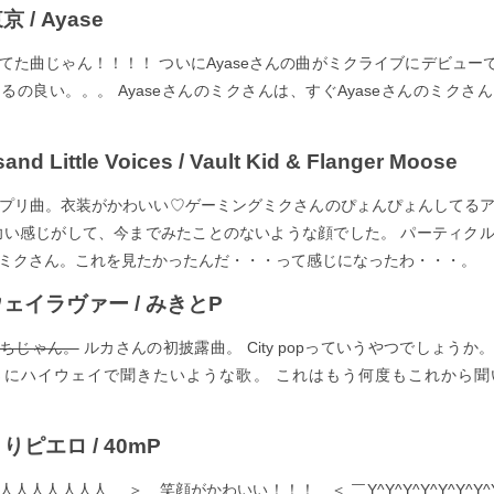
京 / Ayase
てた曲じゃん！！！！ ついにAyaseさんの曲がミクライブにデビューで
るの良い。。。 Ayaseさんのミクさんは、すぐAyaseさんのミクさ
and Little Voices / Vault Kid & Flanger Moose
プリ曲。衣装がかわいい♡ゲーミングミクさんのぴょんぴょんしてる
幼い感じがして、今までみたことのないような顔でした。 パーティク
ミクさん。これを見たかったんだ・・・って感じになったわ・・・。
イウェイラヴァー / みきとP
っちじゃん。
ルカさんの初披露曲。 City popっていうやつでしょうか
さにハイウェイで聞きたいような歌。 これはもう何度もこれから聞
くりピエロ / 40mP
人人人人人人＿ ＞ 笑顔がかわいい！！！ ＜ ￣Y^Y^Y^Y^Y^Y^Y^Y^