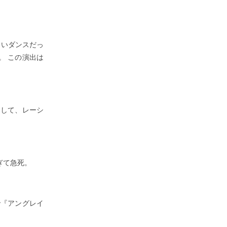
しいダンスだっ
。 この演出は
。
そして、レーシ
ぎて急死。
で『アングレイ