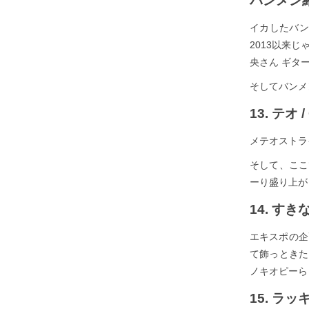
バンメン
イカしたバン
2013以来じ
央さん ギター
そしてバンメ
13. テオ /
メテオストラ
そして、ここで
ーり盛り上が
14. す
エキスポの企
て飾っときた
ノキオピーら
15. ラッ