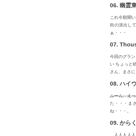
06. 幽霊東
これ今朝聞い
街の演出して
ぁ・・・
07. Thous
今回のグラン
い ちょっと
さん、まさに
08. ハ
ふーん、え
た・・・ま
ね・・・。
09. から
＿人人人人人人