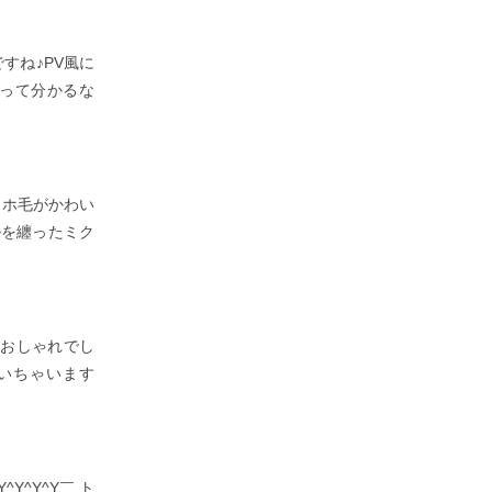
すね♪PV風に
んって分かるな
アホ毛がかわい
ルを纏ったミク
。おしゃれでし
いちゃいます
Y^Y^Y￣ ト