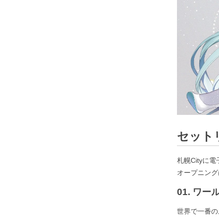
セット
札幌City
オープニング
01. ワール
世界で一番の