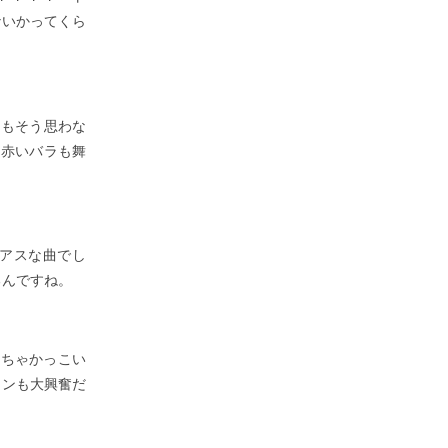
ないかってくら
なもそう思わな
。 赤いバラも舞
リアスな曲でし
るんですね。
めっちゃかっこい
ァンも大興奮だ