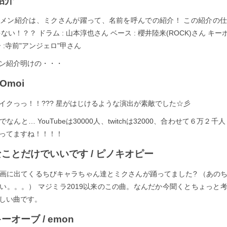
紹介
メン紹介は、ミクさんが躍って、名前を呼んでの紹介！ この紹介の
ゃない！？？ ドラム : 山本淳也さん ベース : 櫻井陸来(ROCK)さん キーボ
 :寺前"アンジェロ"甲さん
ン紹介明けの・・・
 Omoi
イクっっ！！??? 星がはじけるような演出が素敵でした☆彡
なんと… YouTubeは30000人、twitchは32000、合わせて６万２千
ってますね！！！！
きなことだけでいいです / ピノキオピー
画に出てくるちびキャラちゃん達とミクさんが踊ってました? （あの
い。。。） マジミラ2019以来のこの曲。なんだか今聞くとちょっと
しい曲です。
キーオーブ / emon