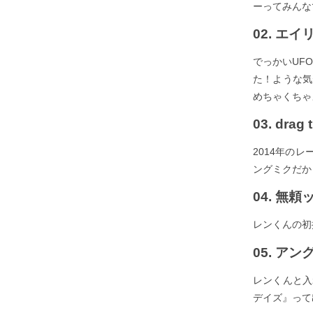
ーってみんなで
02. エ
でっかいUF
た！ような気
めちゃくちゃ
03. drag
2014年の
ングミクだか
04. 無頼
レンくんの初
05. アン
レンくんと入
デイズ』って