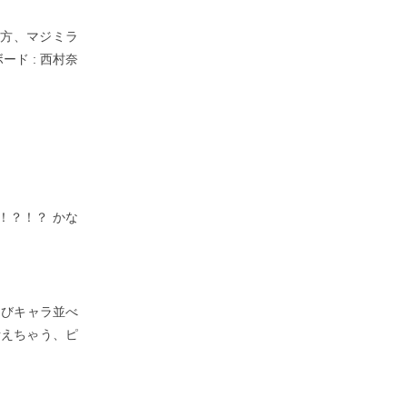
仕方、マジミラ
ード : 西村奈
人！？！？ かな
ちびキャラ並べ
考えちゃう、ピ