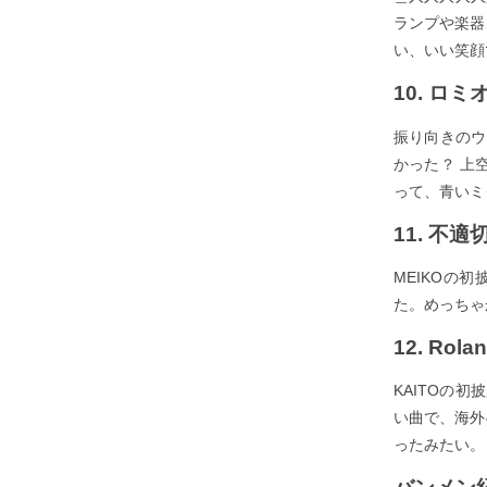
ランプや楽器
い、いい笑顔
10. ロミ
振り向きのウ
かった？ 上空
って、青いミ
11. 不適切
MEIKOの
た。めっちゃ
12. Rola
KAITOの初
い曲で、海外
ったみたい。