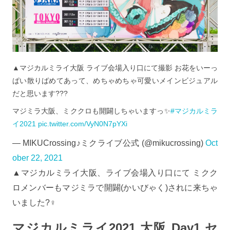
▲マジカルミライ大阪 ライブ会場入り口にて撮影 お花をいーっ
ぱい散りばめてあって、めちゃめちゃ可愛いメインビジュアル
だと思います???
マジミラ大阪、ミククロも開闢しちゃいますっ✨
#マジカルミラ
イ2021
pic.twitter.com/VyN0N7pYXi
— MIKUCrossing♪ミクライブ公式 (@mikucrossing)
Oct
ober 22, 2021
▲マジカルミライ大阪、ライブ会場入り口にて ミクク
ロメンバーもマジミラで開闢(かいびゃく)されに来ちゃ
いました?‍♀️
マジカルミライ2021 大阪 Day1 セ