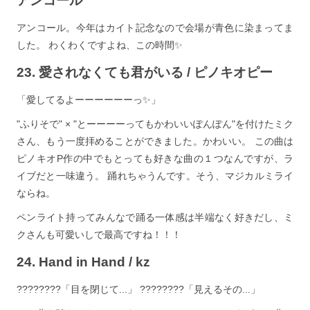
アンコール
アンコール。今年はカイト記念なので会場が青色に染まってま
した。 わくわくですよね、この時間✨
23. 愛されなくても君がいる / ピノキオピー
「愛してるよーーーーーーっ✨」
"ふりそで" × "とーーーーってもかわいいぽんぽん"を付けたミク
さん、もう一度拝めることができました。かわいい。 この曲は
ピノキオP作の中でもとっても好きな曲の１つなんですが、ラ
イブだと一味違う。 踊れちゃうんです。そう、マジカルミライ
ならね。
ペンライト持ってみんなで踊る一体感は半端なく好きだし、ミ
クさんも可愛いしで最高ですね！！！
24. Hand in Hand / kz
????????「目を閉じて...」 ????????「見えるその...」