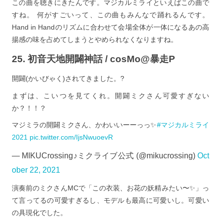
この曲を聴きにきたんです。マジカルミライといえばこの曲で
すね。 何がすごいって、この曲もみんなで踊れるんです。
Hand in Handのリズムに合わせて会場全体が一体になるあの高
揚感の味を占めてしまうとやめられなくなりますね。
25. 初音天地開闢神話 / cosMo@暴走P
開闢(かいびゃく)されてきました。?
まずは、こいつを見てくれ。開闢ミクさん可愛すぎない
か？！！？
マジミラの開闢ミクさん、かわいいーーっっ✨
#マジカルミライ
2021
pic.twitter.com/IjsNwuoevR
— MIKUCrossing♪ミクライブ公式 (@mikucrossing)
Oct
ober 22, 2021
演奏前のミクさんMCで「この衣装、お花の妖精みたい〜✨」っ
て言ってるの可愛すぎるし、モデルも最高に可愛いし。可愛い
の具現化でした。