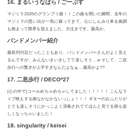
16. まるいうなばら / ごーぷす
マジミラ2020のグランプリ曲！！この曲を聞いた瞬間、去年の
マジミラの思い出が一気に蘇ってきて、心にしんみり来る曲調
も相まって限界を迎えました。大泣きです。最高か。
バンドメンバー紹介
最前列付近だったこともあり、バンドメンバーさんがよく見え
るんですが、みんないきいきしてて楽しそう....w そして、二息
歩行への繋ぎが上手すぎなんだよなぁ....最高かよ??
17. 二息歩行 / DECO*27
(心の中で)コールめちゃめちゃしてました！！！！！ こんなラ
イブ映えする曲なかなかないっしょ！！！ ギターのおふたりが
とても楽しそうにかっこよく演奏されててほんと見てる側も楽
しくなっちゃいました！
18. singularity / keisei