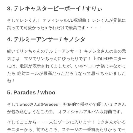
3. テレキャスタービーボーイ / すりぃ
そしてレンくん！ オフィシャルCD収録曲！ レンくんが元気に
踊ってて可愛かったb それだけで最高です・・・！
4. テルミーアンサー / キノシタ
続いてリンちゃんのテルミーアンサー！ キノシタさんの曲の元
気さは、マジでリンちゃんにぴったりです！ 上のLEDモニター
には、歌詞が表示されてましたが、いや〜コロナ禍じゃなかっ
たら 絶対コールが最高だっただろうなって思っちゃいました
ね！
5. Parades / whoo
そしてwhooさんのParades！ 神秘的で穏やかで優しいミクさん
が包み込むようなこの曲。 オフィシャルアルバム収録曲です。
そしてここから・・・未知ゾーンに入ります！ ミクさんがいる
モニターから、前のところ、ステージの一番前あたりから でっ