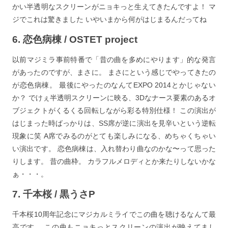
かい半透明なスクリーンがニョキっと生えてきたんですよ！ マ
ジでこれは驚きました いやいまから何がはじまるんだってね
6. 恋色病棟 / OSTET project
以前マジミラ事前特番で「昔の曲を多めにやります」的な発言
があったのですが、まさに。 まさにという感じでやってきたの
が恋色病棟。 最後にやったのなんてEXPO 2014とかじゃない
か？ でけぇ半透明スクリーンに映る、3Dなナース要素のあるオ
ブジェクトがくるくる回転しながら彩る特別仕様！ この演出が
はじまった時ばっかりは、SS席が逆に演出を見辛いという逆転
現象に笑 A席でみるのがとても楽しみになる、めちゃくちゃい
い演出です。 恋色病棟は、入れ替わり曲なのかな〜って思った
りします。 昔の曲枠。 カラフルメロディとか来たりしないかな
ぁ・・・。
7. 千本桜 / 黒うさP
千本桜10周年記念にマジカルミライでこの曲を聴けるなんて最
高です。 この曲もニョキっとスクリーンの演出が映えてまし