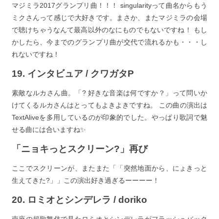
マジミラ2017グランプリ曲！！！ singularityって曲名からもう
ミクさんって感じで大好きです。まさか、またマジミラの会場
で聴けちゃうなんて最高以外のなにものでもないですね！ もし
かしたら、今までのグランプリ曲が交代で流れるかも・・・し
れないですね！
19. インタビュア / クワガタP
素敵なルカさん曲。「? 好きな音楽は何ですか？」って問いか
けてくるルカさんはとってもよきよきですね。 この曲の演出は
TextAliveを多用しているのが印象的でした。やっぱり歌詞で魅
せる曲には合いますね✨
「ニョキっとスクリーン?」再び
ここでスクリーンが、またまた「「突然地面から、にょきっと
生えてきた?」」この演出好き過ぎるーーーー！
20. ロミオとシンデレラ / doriko