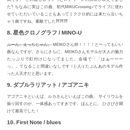
た? ちなみに実はこの曲、初代MIKUCrossing♪でライブに使わ
せていただいていることもあってミククロ的には来たら泣いち
ゃう曲ですね。素敵でした⛩⛩⛩
8. 星色クロノグラフ / MINO-U
ふーん、えっちじゃん。
MEIKOさん枠！！！！とーってもいい
曲なんですが、さらにさらに、MEIKOさんモデルが大人の魅力
たっぷりで釘付けになってました。会場で「「はぁーーー
っ」」てなること間違いなしです！(-人-) たぶんあのモデル作
った人天才だと思います。
9. ダブルラリアット / アゴアニキ
アゴアニキといえば、ルカさんといえばこの曲。 サイリウムを
振り回すのが、一体感あってすきです。ほんとに。 ひさびさ聞
けて最高でした！
10. First Note / blues