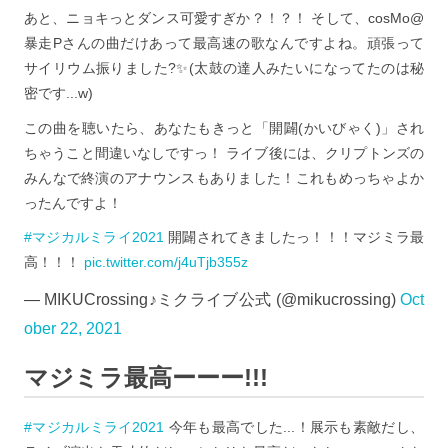
あと、ニョキっとダンス可愛すぎか？！？！ そして、cosMo@
暴走Pさんの曲だけあって最高速の歌なんですよね。頑張って
サイリウム振りました?✨(太鼓の達人みたいになってたのは秘
密です...w)
この曲を聴いたら、あなたもきっと「開闢(かいびゃく)」され
ちゃうこと間違いなしですっ！ ライブ後には、クリプトンズの
みんなで終演のアナウンスもありました！これもめっちゃよか
ったんですよ！
#マジカルミライ2021
開闢されてきましたっ！！！マジミラ最
高！！！
pic.twitter.com/j4uTjb355z
— MIKUCrossing♪ミクライブ公式 (@mikucrossing)
Oct
ober 22, 2021
マジミラ最高ーーー!!!
#マジカルミライ2021
今年も最高でした...！展示も素敵だし、