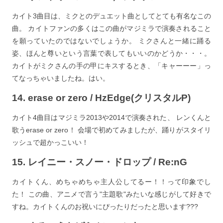
カイト3曲目は、ミクとのデュエット曲としてとても有名なこの
曲。 カイトファンの多くはこの曲がマジミラで演奏されること
を願っていたのではないでしょうか。 ミクさんと一緒に踊る
姿、ほんと尊いという言葉で表してもいいのかどうか・・・。
カイトがミクさんの手の甲にキスするとき、「キャーーー」っ
てなっちゃいましたね。はい。
14. erase or zero / HzEdge(クリスタルP)
カイト4曲目はマジミラ2013や2014で演奏された、 レンくんと
歌うerase or zero！ 会場で初めてみましたが、踊りがスタイリ
ッシュで超かっこいい！
15. レイニー・スノー・ドロップ / Re:nG
カイトくん、めちゃめちゃ主人公してるー！！って印象でし
た！ この曲、アニメで言う"主題歌"みたいな感じがして好きで
すね。カイトくんのお祝いにぴったりだったと思います???