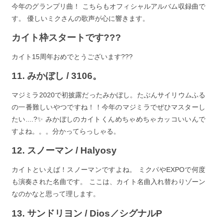
今年のグランプリ曲！ こちらもオフィシャルアルバム収録曲で
す。 優しいミクさんの歌声が心に響きます。
カイト枠スタートです???
カイト15周年おめでとうございます???
11. みかぼし / 3106。
マジミラ2020で初披露だったみかぼし。たぶんサイリウムふる
の一番難しいやつですね！！今年のマジミラでぜひマスターし
たい....?✨ みかぼしのカイトくんめちゃめちゃカッコいいんで
すよね。。。分かってらっしゃる。
12. スノーマン / Halyosy
カイトといえば！スノーマンですよね。 ミクパやEXPOで何度
も演奏された名曲です。 ここは、カイト名曲入れ替わりゾーン
なのかなと思って理します。
13. サンドリヨン / Dios／シグナルP