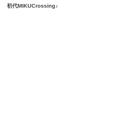
初代MIKUCrossing♪