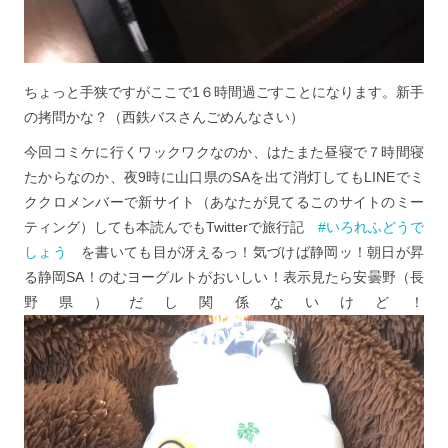
ちょっと手狭ですがここで1６時間過ごすことになります。新手
の拷問かな？（西鉄バスさんごめんなさい）
今回コミケに行くワックワクなのか、はたまた昼寝で７時間寝
たからなのか、夜9時に山口県のSAを出て消灯してもLINEでミ
ククロメンバーで新サイト（あなたが見てるこのサイトのミー
ティング）しても本読んでもTwitterで旅行記
#いろれふどうで
しょう
を書いても目が冴えるっ！気づけば静岡ッ！朝日が昇
る静岡SA！のむヨーグルトがおいしい！表示見たら安曇野（長
野県）だし関係ないけど！