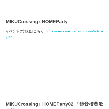
MIKUCrossing♪ HOMEParty
イベントの詳細はこちら:
https://news.mikucrossing.com/article
s/44
MIKUCrossing♪ HOMEParty02 『鏡音橙黄歌