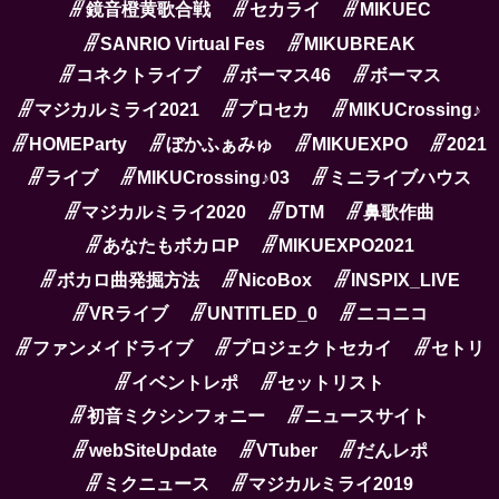
鏡音橙黄歌合戦
セカライ
MIKUEC
SANRIO Virtual Fes
MIKUBREAK
コネクトライブ
ボーマス46
ボーマス
マジカルミライ2021
プロセカ
MIKUCrossing♪
HOMEParty
ぼかふぁみゅ
MIKUEXPO
2021
ライブ
MIKUCrossing♪03
ミニライブハウス
マジカルミライ2020
DTM
鼻歌作曲
あなたもボカロP
MIKUEXPO2021
ボカロ曲発掘方法
NicoBox
INSPIX_LIVE
VRライブ
UNTITLED_0
ニコニコ
ファンメイドライブ
プロジェクトセカイ
セトリ
イベントレポ
セットリスト
初音ミクシンフォニー
ニュースサイト
webSiteUpdate
VTuber
だんレポ
ミクニュース
マジカルミライ2019