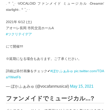
. ꙳ ⢁ᐧ ᐧVOCALOID ファンメイド ミュージカル -Dreamin'
starlight-. ꙳ ⢁ᐧ ᐧ
2021年 6/12 (土)
アオーレ長岡 市民交流ホールA
#ツクリテイデア
にて開催‼️‼️
※延期になる場合もあります。ご了承ください。
詳細は添付画像をチェック✔︎
#ぼかふぁみゅ
pic.twitter.com/TDA
aYWwtFb
— ぼかふぁみゅ (@vocafanmusical)
May 15, 2021
ファンメイドでミュージカル...?