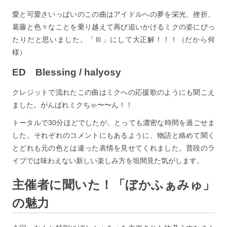
愛と可愛さいっぱいのこの曲はアイドルへの夢を栄光、挫折、
葛藤と色々なことを乗り越えて再び追いかけるミクの姿にぴっ
たりだと思いました。「Ⅲ」にして大正解！！！（だから何
様）
ED Blessing / halyosy
クレジットで流れたこの曲はミクへの応援歌のようにも聞こえ
ました。がんばれミクちゃ〜〜ん！！
トータルで30分ほどでしたが、とっても濃密な時間を過ごせま
した。それぞれのコメントにもあるように、物語と絡めて聞く
とどれも元の色とは違った表情を見せてくれました。普段のラ
イブでは味わえない新しい楽しみ方を垣間見た気がします。
主催者に聞いた！「ぼかふぁみゅ」
の魅力