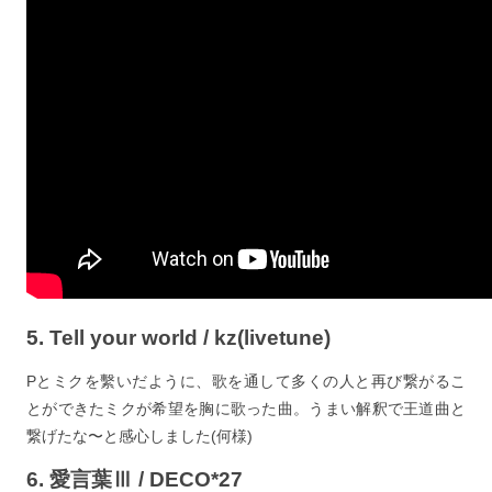
5. Tell your world / kz(livetune)
Pとミクを繫いだように、歌を通して多くの人と再び繋がるこ
とができたミクが希望を胸に歌った曲。うまい解釈で王道曲と
繋げたな〜と感心しました(何様)
6. 愛言葉Ⅲ / DECO*27