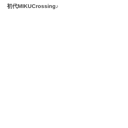
初代MIKUCrossing♪