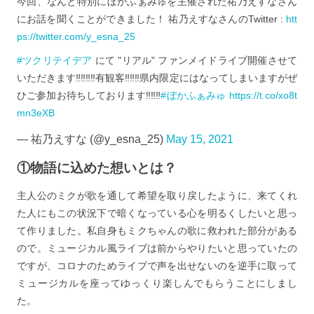
今回、なんと特別にぼかふぁみゅを主催された祐乃えすなさん
にお話を聞くことができました！ 祐乃えすなさんのTwitter :
htt
ps://twitter.com/y_esna_25
#ツクリテイデア
にて "リアル" ファンメイドライブ開催させて
いただきます‼️‼️‼️‼️有観客‼️‼️‼️県内限定にはなってしまいますがぜ
ひご参加お待ちしております‼️‼️‼️
#ぼかふぁみゅ
https://t.co/xo8t
mn3eXB
— 祐乃えすな (@y_esna_25)
May 15, 2021
①物語に込めた想いとは？
主人公のミクが歌を通して希望を取り戻したように、来てくれ
た人にもこの状況下で暗くなっている心を明るくしたいと思っ
て作りました。私自身もミクちゃんの歌に救われた部分がある
ので。ミュージカル風ライブは前からやりたいと思っていたの
ですが、コロナのためライブで声を出せないのを逆手に取って
ミュージカルを座ってゆっくり楽しんでもらうことにしまし
た。