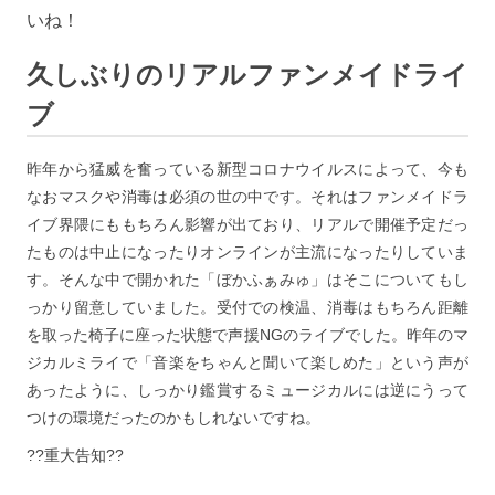
いね！
久しぶりのリアルファンメイドライ
ブ
昨年から猛威を奮っている新型コロナウイルスによって、今も
なおマスクや消毒は必須の世の中です。それはファンメイドラ
イブ界隈にももちろん影響が出ており、リアルで開催予定だっ
たものは中止になったりオンラインが主流になったりしていま
す。そんな中で開かれた「ぼかふぁみゅ」はそこについてもし
っかり留意していました。受付での検温、消毒はもちろん距離
を取った椅子に座った状態で声援NGのライブでした。昨年のマ
ジカルミライで「音楽をちゃんと聞いて楽しめた」という声が
あったように、しっかり鑑賞するミュージカルには逆にうって
つけの環境だったのかもしれないですね。
??重大告知??