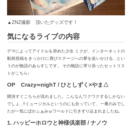
▲ZNZ撮影 頂いたグッズです！
気になるライブの内容
デマによってアイドルを辞めた少女 ミクが、インターネットの
動画投稿をきっかけに再びステージへの夢を追いかける...とい
うのが物語のあらすじです。 その物語に寄り添ったセットリス
トがこちら↓
OP Crazy∞nighT / ひとしずく×やま△
開演すぐこちらが流れました。こんなんワクワクするしかない
でしょ...!!ミュージカルというのにも合っていて、一番のみでし
たが一気にぼかふぁみゅワールドに引きずり込まれましたね。
1. ハッピーホロウと神様倶楽部 / ナノウ