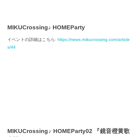
MIKUCrossing♪ HOMEParty
イベントの詳細はこちら:
https://news.mikucrossing.com/article
s/44
MIKUCrossing♪ HOMEParty02 『鏡音橙黄歌