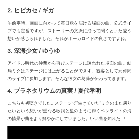
2. ヒビカセ / ギガ
午前零時、画面に向かって毎日歌を届ける場面の曲。公式ライ
ブでも定番ですが、ストーリーの文脈に沿って聞くとまた違う
想いが感じられました。それがボーカロイドの良さですよね。
3. 深海少女 / ゆうゆ
アイドル時代の仲間から再びステージに誘われた場面の曲。結
局ミクはステージには上がることができず、観客として元仲間
のライブに参加します。そんな彼女の葛藤が伝わってきます。
4. プラネタリウムの真実 / 夏代孝明
こちらも初聴きでした...ステージで"生きていた"ミクのまた戻り
たいという想いが重なる歌詞と星のように輝くペンライトの海
の情景が曲をより鮮やかにしていました。いい曲を知れた...!