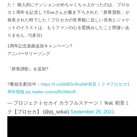
た！ 個人的にテンションがめちゃくちゃ上がったのは、プロセ
カ１周年を記念してEveさんが書き下ろされた「群青賛歌」が
発表された時でした！プロセカの世界観に近しい音色とジャケ
ットのイラストは、もうファンの心を鷲掴みしたこと間違いあ
りません...!!(多分)
1周年記念楽曲追加キャンペーン?
アニバーサリーソング
『群青讃歌』を追加?
?番組生配信中：
https://t.co/ldd83x9oaN
#初音ミク
#プロセカ1
周年情報
pic.twitter.com/aIRtJdltmR
— プロジェクトセカイ カラフルステージ！ feat. 初音ミ
ク【プロセカ】 (@pj_sekai)
September 26, 2021