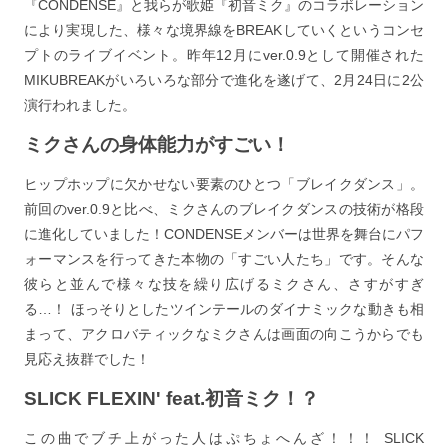
『CONDENSE』と我らが歌姫『初音ミク』のコラボレーション
により実現した、様々な境界線をBREAKしていくというコンセ
プトのライブイベント。昨年12月にver.0.9として開催された
MIKUBREAKがいろいろな部分で進化を遂げて、2月24日に2公
演行われました。
ミクさんの身体能力がすごい！
ヒップホップに欠かせない要素のひとつ「ブレイクダンス」。
前回のver.0.9と比べ、ミクさんのブレイクダンスの技術が格段
に進化していました！CONDENSEメンバーは世界を舞台にパフ
ォーマンスを行ってきた本物の「すごい人たち」です。そんな
彼らと並んで様々な技を繰り広げるミクさん、さすがすぎ
る…！ ほっそりとしたツインテールのダイナミックな動きも相
まって、アクロバティックなミクさんは画面の向こうからでも
見応え抜群でした！
SLICK FLEXIN' feat.初音ミク！？
この曲でブチ上がった人はぷちょへんざ！！！ SLICK