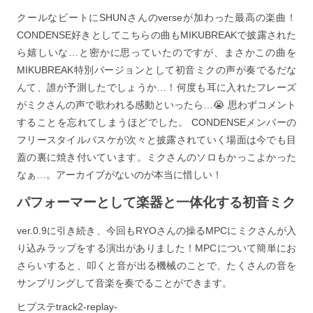
クールなビートにSHUNさんのverseが加わった最高の楽曲！
CONDENSE好きとしてこちらの曲もMIKUBREAKで披露された
ら嬉しいな…と密かに思っていたのですが、まさかこの曲を
MIKUBREAK特別バージョンとして初音ミクの声が奏でるだな
んて、誰が予測したでしょうか…！何度も耳に入れたフレーズ
がミクさんの声で歌われる感動といったら…😭 思わずコメント
することを忘れてしまうほどでした。 CONDENSEメンバーの
フリースタイルバスケが次々と披露されていく場面は今でも目
蓋の裏に焼き付いています。ミクさんのソロもかっこよかった
なぁ…。アーカイブがないのが本当に惜しい！
パフォーマーとして楽器と一体化する初音ミク
ver.0.9に引き続き、今回もRYOさんの操るMPCにミクさんが入
り込みラップをする演出がありました！MPCについて簡単にお
さらいすると、叩くと音が出る機械のことで、たくさんの音を
サンプリングして音楽を奏でることができます。
ヒプステtrack2-replay-