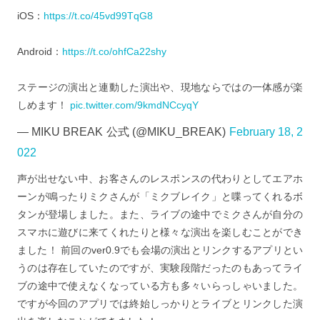
iOS：
https://t.co/45vd99TqG8
Android：
https://t.co/ohfCa22shy
ステージの演出と連動した演出や、現地ならではの一体感が楽
しめます！
pic.twitter.com/9kmdNCcyqY
— MIKU BREAK 公式 (@MIKU_BREAK)
February 18, 2
022
声が出せない中、お客さんのレスポンスの代わりとしてエアホ
ーンが鳴ったりミクさんが「ミクブレイク」と喋ってくれるボ
タンが登場しました。また、ライブの途中でミクさんが自分の
スマホに遊びに来てくれたりと様々な演出を楽しむことができ
ました！ 前回のver0.9でも会場の演出とリンクするアプリとい
うのは存在していたのですが、実験段階だったのもあってライ
ブの途中で使えなくなっている方も多々いらっしゃいました。
ですが今回のアプリでは終始しっかりとライブとリンクした演