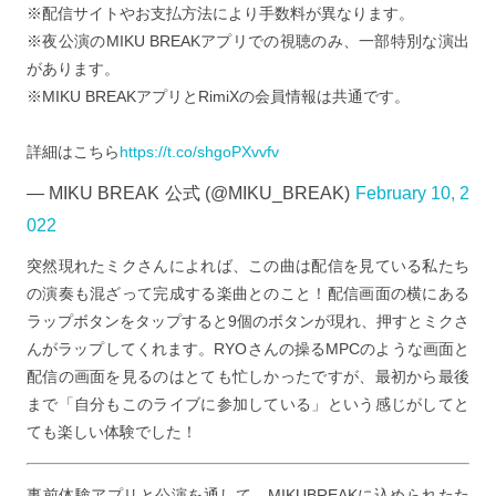
※配信サイトやお支払方法により手数料が異なります。
※夜公演のMIKU BREAKアプリでの視聴のみ、一部特別な演出
があります。
※MIKU BREAKアプリとRimiXの会員情報は共通です。
詳細はこちら
https://t.co/shgoPXvvfv
— MIKU BREAK 公式 (@MIKU_BREAK)
February 10, 2
022
突然現れたミクさんによれば、この曲は配信を見ている私たち
の演奏も混ざって完成する楽曲とのこと！配信画面の横にある
ラップボタンをタップすると9個のボタンが現れ、押すとミクさ
んがラップしてくれます。RYOさんの操るMPCのような画面と
配信の画面を見るのはとても忙しかったですが、最初から最後
まで「自分もこのライブに参加している」という感じがしてと
ても楽しい体験でした！
事前体験アプリと公演を通して、MIKUBREAKに込められたた