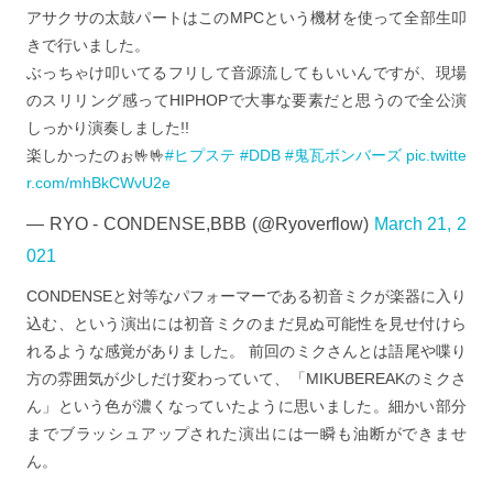
アサクサの太鼓パートはこのMPCという機材を使って全部生叩
きで行いました。
ぶっちゃけ叩いてるフリして音源流してもいいんですが、現場
のスリリング感ってHIPHOPで大事な要素だと思うので全公演
しっかり演奏しました!!
楽しかったのぉ🤟🤟
#ヒプステ
#DDB
#鬼瓦ボンバーズ
pic.twitte
r.com/mhBkCWvU2e
— RYO - CONDENSE,BBB (@Ryoverflow)
March 21, 2
021
CONDENSEと対等なパフォーマーである初音ミクが楽器に入り
込む、という演出には初音ミクのまだ見ぬ可能性を見せ付けら
れるような感覚がありました。 前回のミクさんとは語尾や喋り
方の雰囲気が少しだけ変わっていて、「MIKUBEREAKのミクさ
ん」という色が濃くなっていたように思いました。細かい部分
までブラッシュアップされた演出には一瞬も油断ができませ
ん。