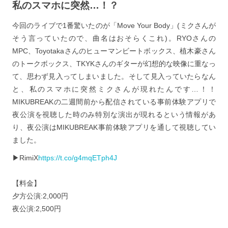
私のスマホに突然…！？
今回のライブで1番驚いたのが「Move Your Body」(ミクさんが
そう言っていたので、曲名はおそらくこれ)。RYOさんの
MPC、Toyotakaさんのヒューマンビートボックス、植木豪さん
のトークボックス、TKYKさんのギターが幻想的な映像に重なっ
て、思わず見入ってしまいました。そして見入っていたらなん
と、私のスマホに突然ミクさんが現れたんです…！！
MIKUBREAKの二週間前から配信されている事前体験アプリで
夜公演を視聴した時のみ特別な演出が現れるという情報があ
り、夜公演はMIKUBREAK事前体験アプリを通して視聴してい
ました。
▶︎RimiX
https://t.co/g4mqETph4J
【料金】
夕方公演:2,000円
夜公演:2,500円