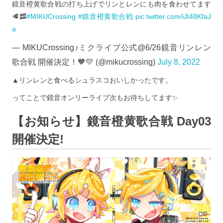
鏡音橙黄歌合戦の打ち上げでリンとレンにも肉を食わせてます
🥩🥓
#MIKUCrossing
#鏡音橙黄歌合戦
pic.twitter.com/iJt48KfaJ
a
— MIKUCrossing♪ミクライブ公式@6/26鏡音リンレン
歌合戦 開催決定！🧡💛 (@mikucrossing)
July 8, 2022
▲リンレンと食べるシュラスコおいしかったです。
ってことで鏡音オンリーライブ次もお待ちしてます✨
【お知らせ】鏡音橙黄歌合戦 Day03
開催決定!