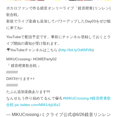
ボカロファンで作る鏡音オンリーライブ「鏡音橙黄(リンレン)
歌合戦」
新規でライブ楽曲も追加してパワーアップしたDay03をぜひ観
に来てね♪
YouTubeで配信予定です。事前にチャンネル登録しておくとラ
イブ開始の通知が受け取れます。
🎥YouTubeチャンネルはこちら (
http://bit.ly/3d6MVlb
)
MIKUCrossing♪ HOMEParty02
『 鏡音橙黄歌合戦 』
///////////
DAY3やります⚡️⚡️
///////////
たぶん追加楽曲あります‼️‼️
なんせもう作り始めてるんで😁💪
#MIKUCrossing
#鏡音橙黄歌
合戦
pic.twitter.com/MM1rbjU6x2
— MIKUCrossing♪ミクライブ公式@6/26鏡音リンレン