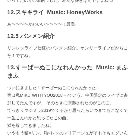
いってたのが印象的でした。みんな好きなんですよね...!
12.スキキライ Music: HoneyWorks
あ〜〜〜〜かわいい〜〜〜〜！最高。
12.5 バンメン紹介
リンレンライブ仕様のバンメン紹介。オンリーライブだからこ
そ！ですね。
13.すーぱーぬこになれんかった Music: まふ
まふ
ついにきました！すーぱーぬこになれんかった！
実は私MIKU WITH YOU2018 っていう、中国限定のライブに参
加してたんですが、 そのときに演奏されたのがこの曲。
てっきりマジミラ2019でくるかと思ったらいつまでもこなくて
一生こんのかと思ってたこの曲。
満を辞してきましたね。
いやもう猫×リン、猫×レンのマリアージュがそもそもエグいん