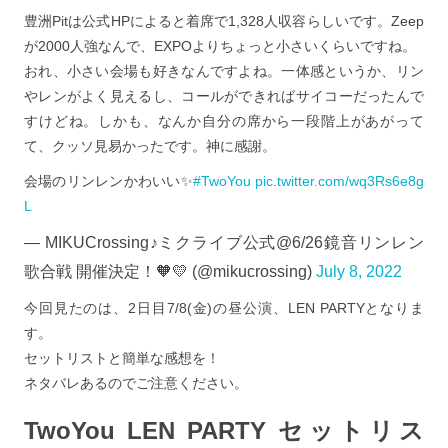
豊洲Pitは公式HPによると着席で1,328人収容らしいです。Zeep
が2000人強なんで、EXPOよりちょっと小さいくらいですね。
おれ、小さい会場も好きなんですよね。一体感というか、リン
やレンがよく見えるし、コールができればサイコーだったんで
すけどね。しかも、なんか自分の席から一段階上があがって
て、クッソ見易かったです。神に感謝。
会場のリンレンかわいい✨
#TwoYou
pic.twitter.com/wq3Rs6e8g
L
— MIKUCrossing♪ミクライブ公式@6/26鏡音リンレン
歌合戦 開催決定！🧡💛 (@mikucrossing)
July 8, 2022
今回見たのは、2日目7/8(金)の昼公演、LEN PARTYとなりま
す。
セットリストと簡単な感想を！
ネタバレあるのでご注意ください。
TwoYou LEN PARTY セットリス