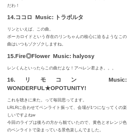
だわ！
14.ココロ Music: トラボルタ
リンといえば、この曲。
ボーカロイドという存在のリンちゃんの核心に迫るようなこの
曲はいつもゾクゾクしますね。
15.Fire◎Flower Music: halyosy
レンくんといったらこの曲だよな！アぺレン君よき。。。
16.リモコン Music:
WONDERFUL★OPOTUNITY!
これを聴きに来た。って毎回思ってます。
LRLRに合わせてペンライト振って、会場が1つになってくの楽
しいですよねw
今回のライブは後ろの方から観ていたので、黄色とオレンジ色
のペンライトで染まっている景色楽しんでました。