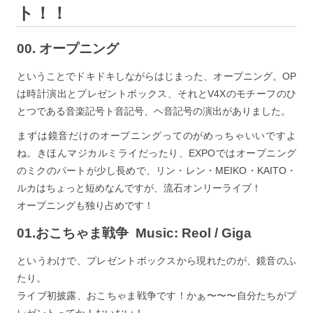
ト！！
00. オープニング
ということでドキドキしながらはじまった、オープニング。OP
は時計演出とプレゼントボックス、それとV4Xのモチーフのひ
とつである音楽記号ト音記号、ヘ音記号の演出がありました。
まずは鏡音だけのオープニングってのがめっちゃいいですよ
ね。きほんマジカルミライだったり、EXPOではオープニング
のミクのパートが少し長めで、リン・レン・MEIKO・KAITO・
ルカはちょっと短めなんですが、流石オンリーライブ！
オープニングも独り占めです！
01.おこちゃま戦争 Music: Reol / Giga
というわけで、プレゼントボックスから現れたのが、鏡音のふ
たり。
ライブ初披露、おこちゃま戦争です！かぁ〜〜〜自分たちがプ
レゼントってか！おいおい！