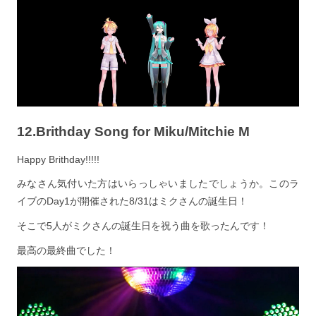
12.Brithday Song for Miku/Mitchie M
Happy Brithday!!!!!
みなさん気付いた方はいらっしゃいましたでしょうか。このラ
イブのDay1が開催された8/31はミクさんの誕生日！
そこで5人がミクさんの誕生日を祝う曲を歌ったんです！
最高の最終曲でした！