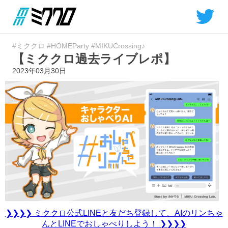
#ミククロ
#HOMEParty
#MIKUCrossing♪
【ミククロ過去ライブレポ】
2023年03月30日
❯❯❯❯ ミククロ公式LINEと友だち登録して、AIのリンちゃ
んとLINEでおしゃべりしよう！ ❯❯❯❯