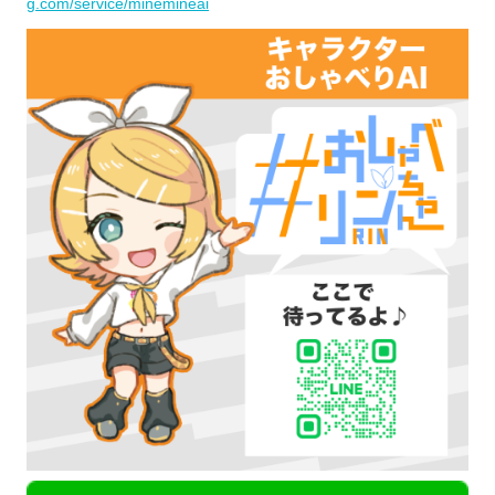
g.com/service/minemineai