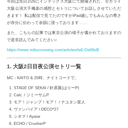
今回は先日2/26にインテックス大阪にて開催された、セカライ
大阪公演大千穐楽の感想とセトリについてお話しさせていただ
きます！ 私は配信で見てたのですがiPad越しでもみんなの尊さ
が存分に伝わって余韻に浸っております……
また、こちらの記事では東京公演の様子が書かれておりますの
で是非読んでみてください♪
https://news.mikucrossing.com/articles/ts6-Os68uB
1. 大阪2日目夜公演セトリ一覧
MC：KAITO & 25時、ナイトコードで。
STAGE OF SEKAI / 針原翼(はりーP)
Calc. / ジミーサムP
モア！ジャンプ！モア！ / ナユタン星人
ヴァンパイア / DECO*27
シネマ / Ayase
ECHO / CrusherP