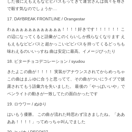
した後にえもえもなビビバスもってきて運営さんは我々を尊さ
で殺す気なのでしょうか....
DAYBREAK FRONTLINE / Orangestar
わぁぁぁぁぁぁぁぁぁぁぁぁ！！！！好きです！！！！！！ こ
の辺になってくると語彙がこのくらいしか残らなくなります え
もえもなビビバスと超かっこいビビバスを持ってくるどっちも
味わえるのいいっすね 曲は安定に最高。イメージぴったり
ビターチョコデコレーション / syudou
きたよこの曲が！！！！ 実装がアナウンスされてからめっちゃ
この曲はまふゆに合うと思ってて、その曲がついにライブで披
露されてもう語彙力を失いました。 最後の「やっぱいいや」で
ペンライトの動きが一致してたの面白かったです
ロウワー / ぬゆり
はいもう優勝。 この曲が流れた時思わず泣きましたね。「ああ
ああ！！！！」ってめっちゃ叫んでました
ヒバナ / DECO*27