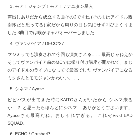
モア！ジャンプ！モア！ / ナユタン星人
声出しありだから成立する曲その2ですね (その１はアイドル親
衛隊だと思ってる) 家だから周りの目も気にせず叫びまくりま
した 3曲目では喉がキャパオーバーしました……
ヴァンパイア / DECO*27
マジミラでも演奏されて今回も演奏される…… 最高じゃねえか
そしてヴァンパイア前のMCでは振り付け講座が開かれて、まじ
のアイドルのライブになってて最高でした ヴァンパイアになる
ミクさんとモモジャンかわいい、、、
シネマ / Ayase
ビビバスが出てきた時にKAITOさんがいたから シネマ来る
か…？ と思ったらほんとにシネマ… ありがとうございます。
Ayaseさん最高だね。おしゃれすぎる。 これぞVivid BAD
SQUAD。
ECHO / CrusherP