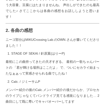
う大容量。豆腐にはたまりませんね。 声出しができたのも最高
でした♪ さてここからは各曲の感想をお話ししようと思いま
す！
2. 各曲の感想
ニーゴ部分はMIKUCrossing Lab.のOWN.さんが書いてくださり
ました！！
STAGE OF SEKAI / 針原翼(はりーP)
最初にこの曲持ってきたの天才すぎる。 最初の一歌ちゃんパー
トの 「君が輝ける場所はここだよ」 で、ついにセカライ始まっ
たなぁぁって実感させられる曲でしたね！
Calc. / ジミーサムP
メンバー紹介の後のCalc.メンバー紹介の後だからか、プロセカ
のライブじゃなくてバンドライブ見てる感覚になりました… 2
曲目にして既に尊いでキャパオーバーしてます