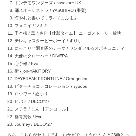
トンデモワンダーズ / sasakure.UK
踊れオーケストラ / YASUHIRO (廉寛)
悔やむと書いてミライ / まふまふ
フォニイ / ツミキ
千本桜 / 黒うさP 【休憩タイム】 ニーゴストーリー放映
テレキャスタービーボーイ / すりぃ
にっこり^^調査隊のテーマ / ワンダフル☆オポチュニティ!
天使のクローバー / DIVERA
心予報 / Eve
街 / jon-YAKITORY
DAYBREAK FRONTLINE / Orangestar
ビターチョコデコレーション / syudou
ロウワー / ぬゆり
ヒバナ / DECO*27
ステラ / じん 【アンコール】
群青賛歌 / Eve
Journey / DECO*27
さあ、こちらがセトリです。いかがでしょうか なんと23曲とい