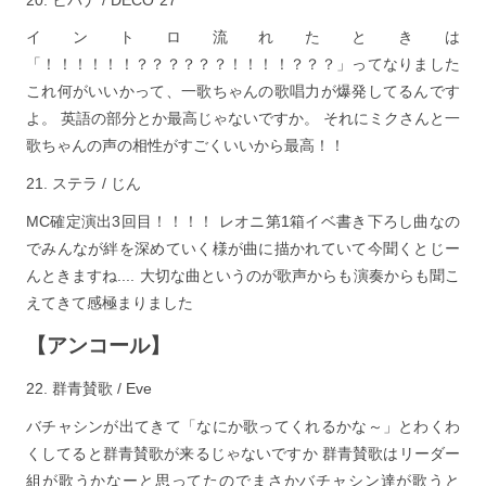
イントロ流れたときは
「！！！！！！？？？？？？！！！！？？？」ってなりました
これ何がいいかって、一歌ちゃんの歌唱力が爆発してるんです
よ。 英語の部分とか最高じゃないですか。 それにミクさんと一
歌ちゃんの声の相性がすごくいいから最高！！
ステラ / じん
MC確定演出3回目！！！！ レオニ第1箱イベ書き下ろし曲なの
でみんなが絆を深めていく様が曲に描かれていて今聞くとじー
んときますね.... 大切な曲というのが歌声からも演奏からも聞こ
えてきて感極まりました
【アンコール】
群青賛歌 / Eve
バチャシンが出てきて「なにか歌ってくれるかな～」とわくわ
くしてると群青賛歌が来るじゃないですか 群青賛歌はリーダー
組が歌うかなーと思ってたのでまさかバチャシン達が歌うと