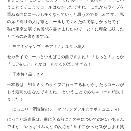
うことでそこまでコールはなかったですね。 これからライブを
重ねる内にコールも多くなっていくと思うので楽しみです。 私
の席の周りの人は割とコールしてくれたので楽しかったです！
私は東京公演でも感想を書きましたので、とくに印象に残った
ところのみ書きますね。
・
モア！ジャンプ！モア！ / ナユタン星人
セカライでコールといえばこの曲ですよね！ 「もっと！」とか
「モア&モア」とかコールするの楽しすぎる！
・
千本桜 / 黒うさP
千本桜は、初音ミクのライブに行ってる私からしたらコールが
もう最高の曲なんですよね。 ということでめちゃコール頑張り
ました！
・
にっこり^^調査隊のテーマ / ワンダフル☆オポチュニティ!
にっこり調査隊は、曲に入る前にこの曲についてのMCがあるん
ですが、やっぱりみんなの反応が1番すごかった気がします笑