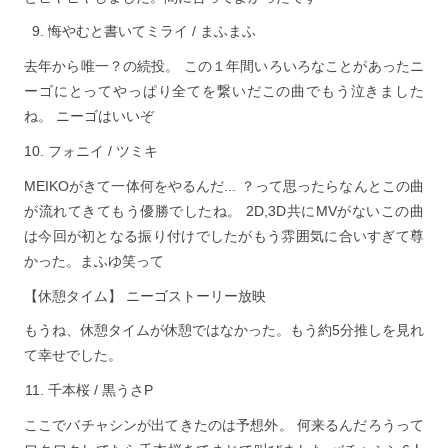
悔やむと書いてミライ / まふまふ
去年から唯一？の続投。 この１年間いろいろなことがあったニ
ーゴにとってやっぱり全てを繋いだこの曲でもう泣きました
ね。 ニーゴはいいぞ
フォニイ / ツミキ
MEIKOがきて一体何をやるんだ... ？って思ったらなんとこの曲
が流れてきてもう優勝でしたね。 2D,3D共にMVがないこの曲
は今回が初となる振り付けでしたがもう雰囲気に合いすぎて尊
かった。まふゆ笑って
【休憩タイム】 ニーゴストーリー放映
もうね、休憩タイムが休憩ではなかった。もう約5分推しを見れ
て幸せでした。
千本桜 / 黒うさP
ここでバチャシンが出てきたのは予想外。 何来るんだろうって