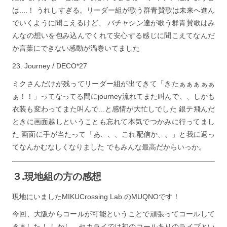
は....！ うれしすぎる。リーダー組が歌う群青賛歌は未来へ進ん
でいくように聞こえるけど、 バチャシン達が歌う群青賛歌はみ
んなの想いを包み込んでくれて安心する感じに聞こえてなんだ
か言葉にできない感動が渦巻いてました
Journey / DECO*27
ミクさんだけが残ってリーダー組が出てきて「きたぁぁぁぁぁ
ぁ！！」ってなってる間にjourney流れてまた叫んで、、しかも
衣装も変わってまた叫んで...と感情が大忙しでした 銀テ飛んだ
ときに画面越しということも忘れて本気でつかみに行ってまし
た 画面に手が当たって「あ、、、これ配信か、、」と我に返っ
てなんかむなしくなりました でもみんな最高だからいっか。
３.現地組の方の感想
現地にいましたMIKUCrossing Lab.のMUQNOです！
今回、大阪からコールが可能ということで頑張ってコールして
きました！ しかし、セカライでは初のコールありのライブとい