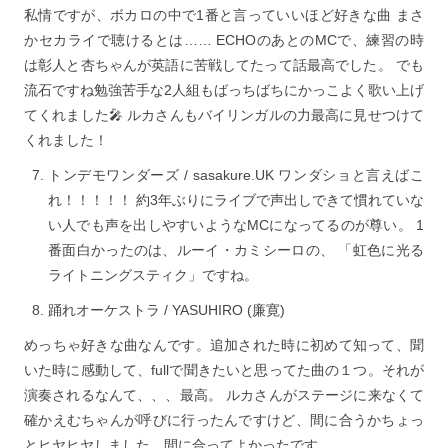
私情ですが、ボカロの中で1番と言っていいほど好きな曲 まさ
かセカライで聴けるとは…… ECHOのあとのMCで、練習の時
は彰人と杏ちゃんが英語に苦戦してたって話最高でした。 でも
流石ですね勉強苦手な2人組もばっちばちにかっこよく歌い上げ
てくれました🎤 ルカさんもバイリンガルの力最高に見せつけて
くれました！
トンデモワンダーズ / sasakure.UK
ワンダショと言えばこ
れ！！！！！ 約3年ぶりにライブで声出しできて慣れていな
い人でも声を出しやすいようなMCになってるのが尊い。 1
番面白かったのは、ルーイ・カミシーロの、 「虹色に光る
ライトニングスティク」ですね。
踊れオーケストラ / YASUHIRO (廉寛)
めっちゃ好きな曲なんです。追加された時に初めて知って、聞
いた時に感動して、fullで聞きたいと思ってた曲の１つ。それが
演奏されるなんて、、、最高。 ルカさんがステージに来なくて
確かえむちゃんが呼びに行ったんですけど、間に合うかちょっ
とヒヤヒヤしました。間に合ってよかったです