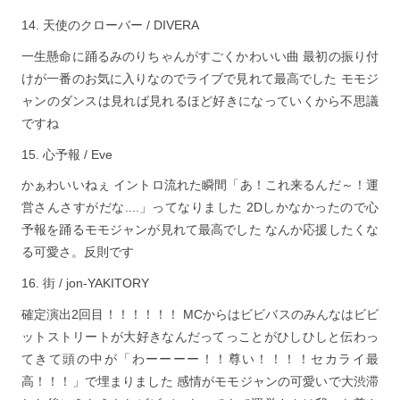
天使のクローバー / DIVERA
一生懸命に踊るみのりちゃんがすごくかわいい曲 最初の振り付
けが一番のお気に入りなのでライブで見れて最高でした モモジ
ャンのダンスは見れば見れるほど好きになっていくから不思議
ですね
心予報 / Eve
かぁわいいねぇ イントロ流れた瞬間「あ！これ来るんだ～！運
営さんさすがだな....」ってなりました 2Dしかなかったので心
予報を踊るモモジャンが見れて最高でした なんか応援したくな
る可愛さ。反則です
街 / jon-YAKITORY
確定演出2回目！！！！！！ MCからはビビバスのみんなはビビ
ットストリートが大好きなんだってっことがひしひしと伝わっ
てきて頭の中が「わーーーー！！尊い！！！！セカライ最
高！！！」で埋まりました 感情がモモジャンの可愛いで大渋滞