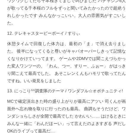
ワクワクしてたら千本桜きてまじで叫びました バチャシン6人
が歌ってる千本桜のフルをずっと聞いてみたかったので超絶う
れしかったです みんなかっこいい。大人の雰囲気がすごいし
た。
テレキャスタービーボーイ / すりぃ
休憩タイムで回復した体力は、最初の「ま」で消え去りまし
た。 後半になってくると尊いがキャパオーバーしきって記憶な
くなりかけていってます。 ゲームや2DMVでは聞こえづらかっ
た変人ワンツーの、「わん、つー、すりー、ふぉー」 がはっき
り聞こえて最高でした。 あそこレンくんもハモリで歌ってたん
ですね。いい発見をしました
にっこり^^調査隊のテーマ / ワンダフル☆オポチュニティ!
MCで確定演出きた時の盛り上がりが最高にアツい 司くんが画
面外へ忘れ物を取りに行ったのも最高。 曲調もそうだけど、ワ
ンダショらしさが全開で最高でした かわいい…… はけるときに
みんな一緒に「わんだほーい」って言えたのよきすぎる 声だし
OKのライブって最高だ....